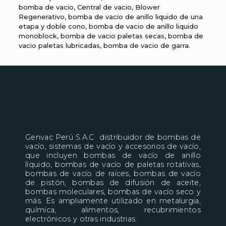
bomba de vacio
, Central de
vacio
, Blower
Regenerativo,
bomba de vacio
de anillo liquido de una
etapa y doble cono,
bomba de vacio
de anillo liquido
monoblock, bomba de vacio paletas secas, bomba de
vacio paletas lubricadas, bomba de vacio de garra.
Genvac Perú S.A.C distribuidor de bombas de
vacío, sistemas de vacío y accesorios de vacío,
que incluyen bombas de vacío de anillo
líquido, bombas de vacío de paletas rotativas,
bombas de vacío de raíces, bombas de vacío
de pistón, bombas de difusión de aceite,
bombas moleculares, bombas de vacío seco y
más. Es ampliamente utilizado en metalurgia,
química, alimentos, recubrimientos
electrónicos y otras industrias.