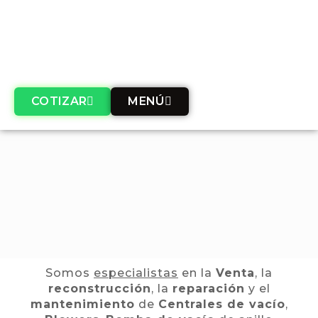
COTIZAR
MENÚ
Somos
especialistas
en la
Venta
, la
reconstrucción
, la
reparación
y el
mantenimiento
de
Centrales de vacío
,