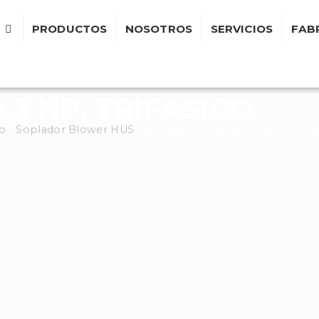
PRODUCTOS
NOSOTROS
SERVICIOS
FAB
,3 HP, TRIFÁSICO
io
/
Soplador Blower HUS
/ BLOWER HUS 050 – 0,3 HP, Trifá