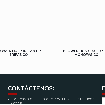
OWER HUS 310 – 2,8 HP,
BLOWER HUS-090 – 0,3 
TRIFÁSICO
MONOFÁSICO
CONTÁCTENOS:
Calle Chavin de Huantar Mz W Lt 12 Puente Piedra
– Zapallal.