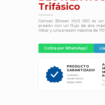
Trifásico
Genvac Blower HUS 050 es un so
presión con un flujo de aire má
mbar y una presión máxima de 110
Cotiza por WhatsApp
Ll
A
PRODUCTO
M
GARANTIZADO
M
Calidad y
P
rendimiento
T
asegurados
y