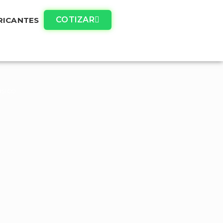
COTIZAR
RICANTES
sico