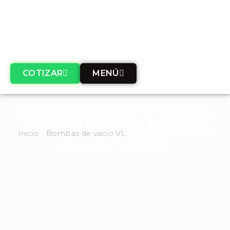
COTIZAR
MENÚ
BOMBAS DE VACÍO DE ANILLO
LIQUIDO MODELO NASH CL
Inicio
/
Bombas de vacío VL
/ Bombas de vacío de
anillo liquido modelo nash cl