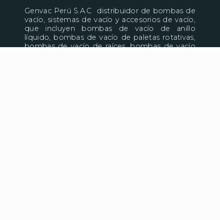
Genvac Perú S.A.C distribuidor de bombas de
vacío, sistemas de vacío y accesorios de vacío,
que incluyen bombas de vacío de anillo
líquido, bombas de vacío de paletas rotativas,
bombas de vacío de raíces, bombas de vacío
de pistón, bombas de difusión de aceite,
bombas moleculares, bombas de vacío seco y
más. Es ampliamente utilizado en metalurgia,
química, alimentos, recubrimientos
electrónicos y otras industrias.
Leer más >
CONTÁCTENOS:
Calle Chavin de Huantar Mz W Lt 12 Puente
Piedra – Zapallal.
Teléfono: +51 973064301
WhatsApp: +51 973064301
ventas@generavacio.com
administracion@generavacio.com