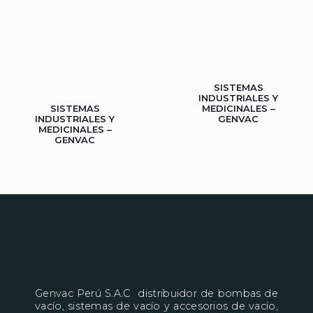
SISTEMAS
INDUSTRIALES Y
MEDICINALES –
SISTEMAS
GENVAC
INDUSTRIALES Y
MEDICINALES –
GENVAC
Genvac Perú S.A.C distribuidor de bombas de
vacío, sistemas de vacío y accesorios de vacío,