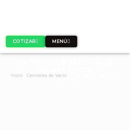
COTIZAR
MENÚ
SISTEMAS DE ALTO VACIÓ
INDUSTRIALES
Inicio
/
Centrales de Vacío
/ Sistemas de alto vació
Industriales