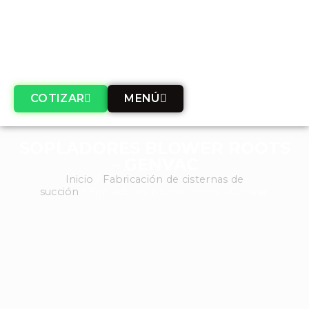
COTIZAR
MENÚ
SOPLADORES BLOWER ROOTS
– GENVAC
Inicio
/
Fabricación de cisternas de
succión
/ Sopladores blower roots – Genvac