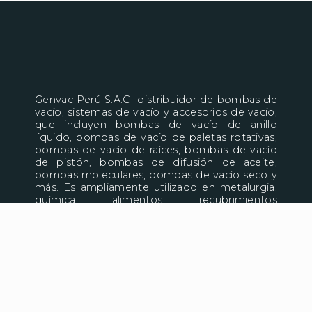
Genvac Perú S.A.C distribuidor de bombas de
vacío, sistemas de vacío y accesorios de vacío,
que incluyen bombas de vacío de anillo
líquido, bombas de vacío de paletas rotativas,
bombas de vacío de raíces, bombas de vacío
de pistón, bombas de difusión de aceite,
bombas moleculares, bombas de vacío seco y
más. Es ampliamente utilizado en metalurgia,
química, alimentos, recubrimientos
electrónicos y otras industrias.
Leer más >
CONTÁCTENOS:
Calle Chavin de Huantar Mz W Lt 12 Puente
Piedra – Zapallal.